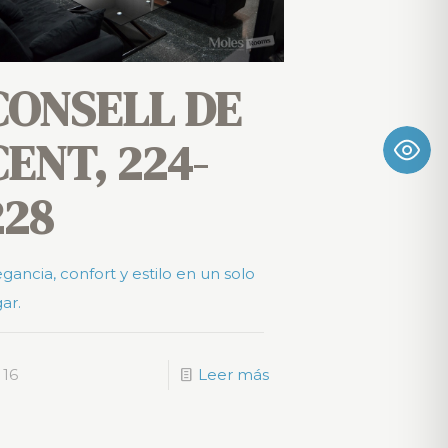
CONSELL DE
CENT, 224-
228
egancia, confort y estilo en un solo
ar.
16
Leer más