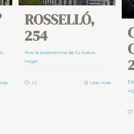
º
ROSSELLÓ,
254
lo
Vive la experiencia de tu nuevo
hogar.
El
más
62
Leer más
lug